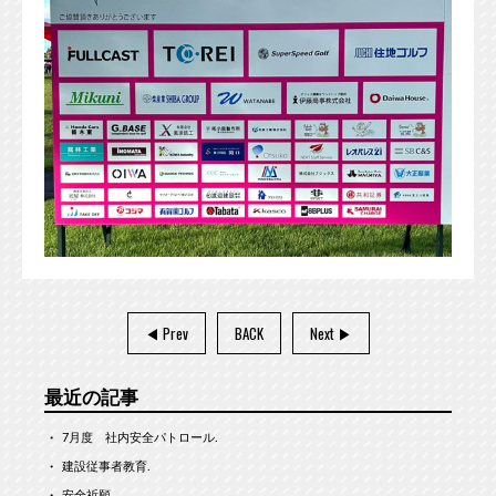
◀ Prev
BACK
Next ▶︎
最近の記事
7月度 社内安全パトロール.
建設従事者教育.
安全祈願.