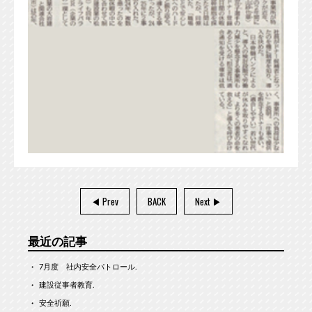
◀ Prev
BACK
Next ▶︎
最近の記事
7月度 社内安全パトロール.
建設従事者教育.
安全祈願.