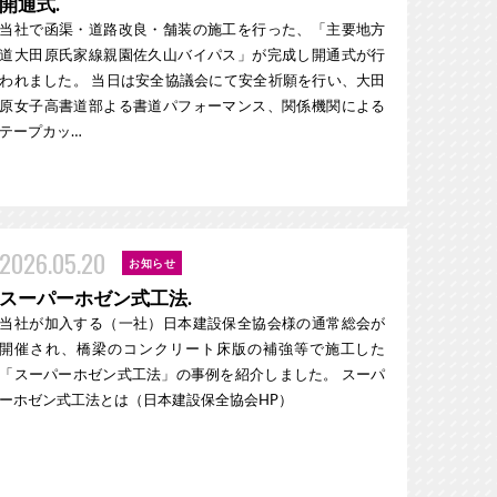
開通式.
当社で函渠・道路改良・舗装の施工を行った、「主要地方
道大田原氏家線親園佐久山バイパス」が完成し開通式が行
われました。 当日は安全協議会にて安全祈願を行い、大田
原女子高書道部よる書道パフォーマンス、関係機関による
テープカッ…
2026.05.20
お知らせ
スーパーホゼン式工法.
当社が加入する（一社）日本建設保全協会様の通常総会が
開催され、橋梁のコンクリート床版の補強等で施工した
「スーパーホゼン式工法」の事例を紹介しました。 スーパ
ーホゼン式工法とは（日本建設保全協会HP）