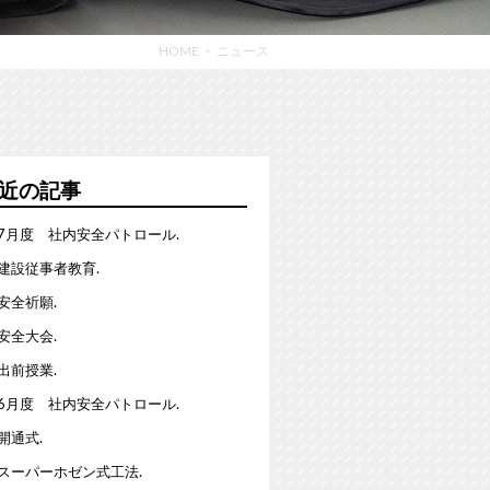
HOME
ニュース
近の記事
7月度 社内安全パトロール.
建設従事者教育.
安全祈願.
安全大会.
出前授業.
6月度 社内安全パトロール.
開通式.
スーパーホゼン式工法.