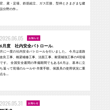
官、鳶・足場、鉄筋組立、ガス圧接、型枠とさまざまな建
設分野の作…
2026.06.05
お知らせ
6月度 社内安全パトロール.
月に一度の社内安全パトロールを行いました。 今月は道路
改良工事、橋梁補修工事、法面工事、耐震補強工事の4現場
です。 全国安全週間の準備期間でもある6月は、基本に立
ち返って現場のルールや 作業手順、保護具の使用状況に重
点を…
2026.05.31
お知らせ