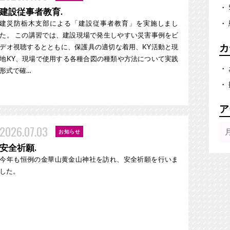
建設従事者教育.
建災防栃木支部による「建設従事者教育」を実施しまし
た。 この講習では、建設現場で発生しやすい災害事例をビ
カ
デオ視聴するとともに、保護具の適切な着用、KY活動と現
地KY、現場で使用する各種合図の種類や方法について実践
形式で確…
ア
2026.07.03
お知らせ
安全祈願.
今年も恒例の金華山黄金山神社を訪れ、安全祈願を行いま
した。