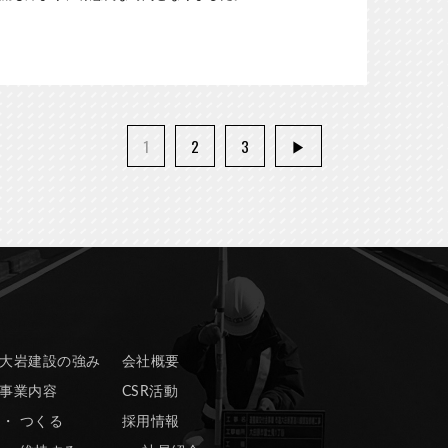
1
2
3
▶
大岩建設の強み
会社概要
事業内容
CSR活動
つくる
採用情報