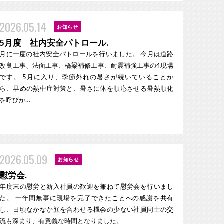
2026.05.14
お知らせ
5月度 社内安全パトロール.
月に一度の社内安全パトロールを行いました。 今月は道路
改良工事、法面工事、橋梁補修工事、耐震補強工事の4現場
です。 5月に入り、季節外れの暑さが続いていることか
ら、早めの熱中症対策と、暑さに体を順応させる暑熱順化
を呼びか…
2026.05.09
お知らせ
慰労会.
年度末の慰労と新入社員の歓迎を兼ねて慰労会を行いまし
た。 一年間無事に現場を完了できたことへの感謝を共有
し、日頃なかなか顔を合わせる機会の少ない社員同士の交
流も深まり、有意義な時間となりました。