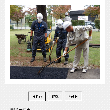
◀ Prev
BACK
Next ▶︎